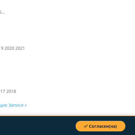
...
9 2020 2021
17 2018
ие Записи »
✅ Согласен(на)